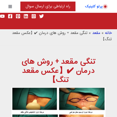
رش
پرتو کلینیک
راه ارتباطی برای ارسال سوال
ه
Main
حتوا
Menu
خانه
»
مقعد
»
تنگی مقعد + روش های درمان ✔️【عکس مقعد
تنگ】
تنگی مقعد + روش های
درمان ✔️【عکس مقعد
تنگ】