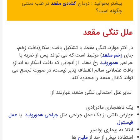
بیشتر بخوانید : درمان
گشادی مقعد
در طب سنتی
چگونه است؟
علل تنگی مقعد
در اکثر موارد، تنگی مقعد با تشکیل بافت اسکار(بافت زخم،
جای
زخم مقعد
) مرتبط است که می تواند پس از ضربه یا
جراحی
هموروئید
رخ دهد. از آنجایی که بافت اسکار به اندازه
بافت عضلانی سالم انعطاف پذیر نیست، در صورت تجمع می
تواند کانال مقعد را محدود کند.
سایر علل احتمالی تنگی مقعد، عبارتند از:
یک ناهنجاری مادرزادی
عوارض ناشی از یک عمل جراحی مثل
جراحی هموروئید
یا
عمل
فیستول
ابتلا به بیماری بواسیر
استفاده بیش از حد از
ملین
ها