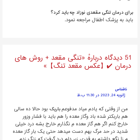
برای درمان تنگی مقعدی نوزاد چه باید کرد؟
باید به پزشک اطفال مراجعه نمود.
51 دیدگاه دربارهٔ «تنگی مقعد + روش های
درمان ✔️【عکس مقعد تنگ】»
ناشناس
ژانویه 24, 2023 در 11:30 ب.ظ
من از وقتی که یادم میاد مدفوعم
باریک
بود حالا ده سالی
هم باربکتر شده باد وگاز معده را هم باید با فشار وزور
خارج کنم اگر هم گاز معده م نگذارم خارج بشه درد خیلی
شدید در حد مرگ بهم دست میدهد حتی یک بار گاز معده
م زا نگع داشتم به قدری زیر دلم درد گرفت که زنگ زدم