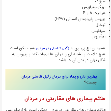
سوزاک
تریکومونیازیس
هپاتیت A و B
ویروس پاپیلومای انسانی (HPV)
تبخال
سیفلیس
اچ‌آی‌وی
همچنین اچ پی وی یا
زگیل تناسلی در مردان
هم ممکن است
هیچ علامت و نشانه ای را در آن ها ایجاد نکند و ویروس به
شکل نهان در بدن آن ها باشد.
بهترین دارو و پماد برای درمان زگیل تناسلی مردان
چیست؟
علائم بیماری های مقاربتی در مردان
علائم بیماری های مقاربتی در مردان ممکن است بلافاصله پس